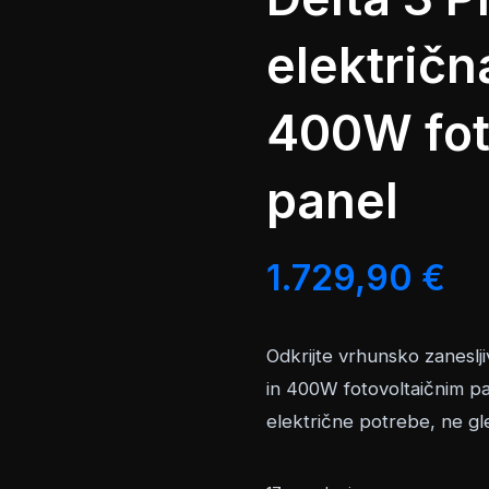
električn
400W fot
panel
1.729,90
€
Odkrijte vrhunsko zaneslj
in 400W fotovoltaičnim pa
električne potrebe, ne gle