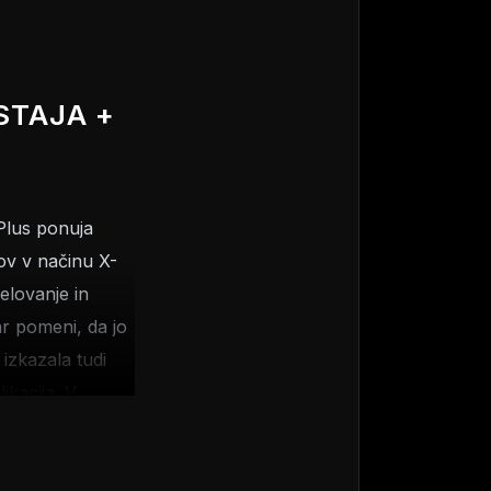
STAJA +
Plus ponuja
ov v načinu X-
elovanje in
ar pomeni, da jo
 izkazala tudi
kacija. V