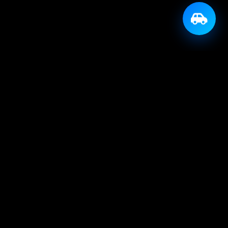
KONTAKT
info@avtoprijatelj.si
SOCIALNA OMREŽJA