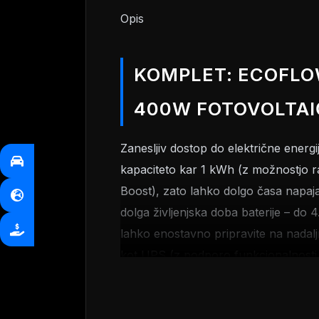
Opis
KOMPLET: ECOFLO
400W FOTOVOLTAI
Zanesljiv dostop do električne ener
kapaciteto kar 1 kWh (z možnostjo ra
Boost), zato lahko dolgo časa napaja
dolga življenjska doba baterije – do 
lahko enostavno pripravite na nadaljn
kot UPS (z podporo funkcionalnosti
kompletu je tudi fotovoltaični panel