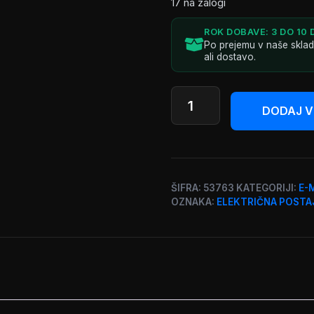
17 na zalogi
ROK DOBAVE: 3 DO 10 
Po prejemu v naše skla
ali dostavo.
Komplet:
EcoFlow
DODAJ V
Delta
3
Plus
električna
ŠIFRA:
53763
KATEGORIJI:
E-
postaja
OZNAKA:
ELEKTRIČNA POSTA
+
400W
fotovoltaični
panel
količina