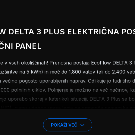
W DELTA 3 PLUS ELEKTRIČNA PO
ČNI PANEL
gije v vseh okoliščinah! Prenosna postaja EcoFlow DELTA 3 
zširitve na 5 kWh) in moč do 1.800 vatov (ali do 2.400 vat
 večino pogosto uporabljenih naprav. Odlikuje jo tudi tiho d
4.000 polnilnih ciklov. Polnjenje je možno na več načinov, k
jo uporabo skoraj v katerikoli situaciji. DELTA 3 Plus se bo
 HID), njeno udobno upravljanje pa omogoča namenska apli
 z močjo 400 vatov.
POKAŽI VEČ