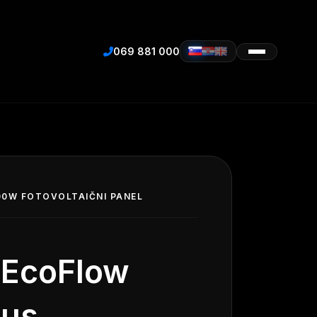
069 881 000
00W FOTOVOLTAIČNI PANEL
 EcoFlow
lus