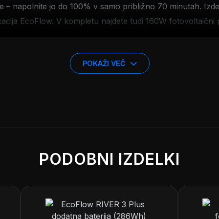
je – napolnite jo do 100% v samo približno 70 minutah. Izdel
likacija EcoFlow. V kompletu najdete tudi 160W fotovoltaični 
e
POKAŽI VEČ
PODOBNI IZDELKI