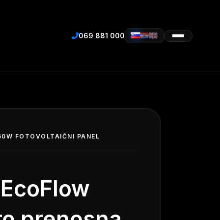
069 881 000
60W FOTOVOLTAIČNI PANEL
 EcoFlow
ro prenosna