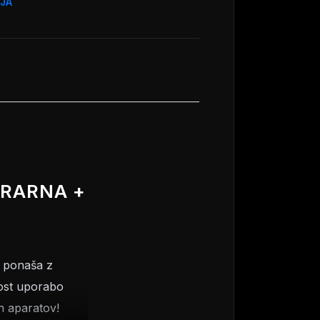
JA
TRARNA +
e ponaša z
oost uporabo
h aparatov!