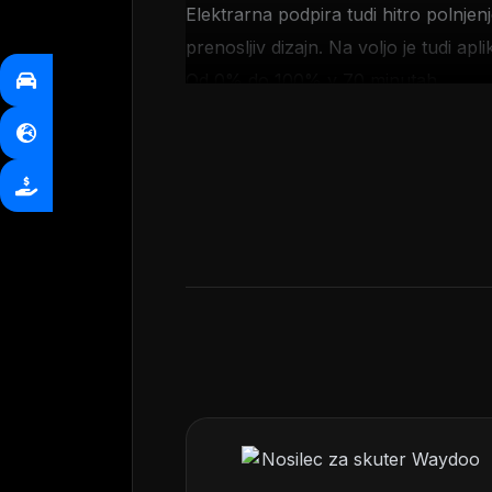
Elektrarna podpira tudi hitro polnjen
prenosljiv dizajn. Na voljo je tudi ap
Od 0% do 100% v 70 minutah
Baterija, na katero se lahko zaneset
Napolnite jo na 4 načine
Vzemite jo kamorkoli želite
Funkcija EPS
Preizkusite aplikacijo EcoFlow
Fotovoltaični panel je vključen