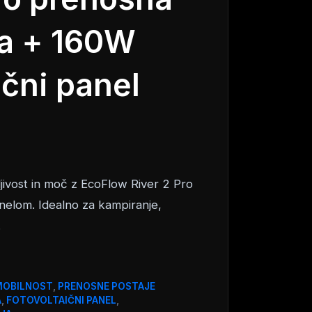
na + 160W
ični panel
jivost in moč z EcoFlow River 2 Pro
nelom. Idealno za kampiranje,
.
MOBILNOST
,
PRENOSNE POSTAJE
A
,
FOTOVOLTAIČNI PANEL
,