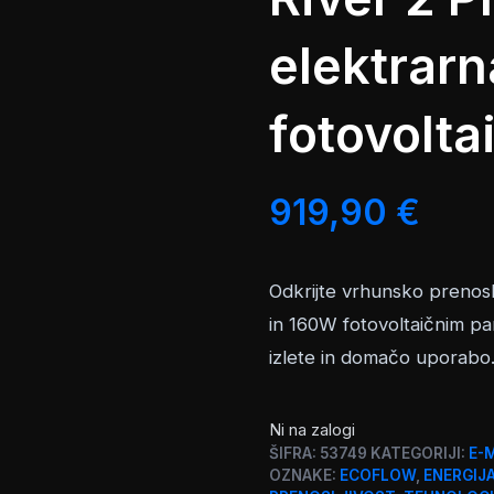
elektrar
fotovolta
919,90
€
Odkrijte vrhunsko prenosl
in 160W fotovoltaičnim pa
izlete in domačo uporabo
Ni na zalogi
ŠIFRA:
53749
KATEGORIJI:
E-
OZNAKE:
ECOFLOW
,
ENERGIJ