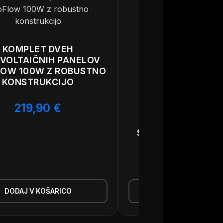
KOMPLET DVEH
VOLTAIČNIH PANELOV
OW 100W Z ROBUSTNO
KONSTRUKCIJO
219,90
€
PROZORNE SES
SKODELICE ECOF
SONČNE PANELE, 
49,90
€
DODAJ V KOŠARICO
DODAJ V KOŠAR