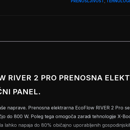
PRENOSLJIVOST
,
TEHNOLOGI
W RIVER 2 PRO PRENOSNA ELEK
NI PANEL.
a vaše naprave. Prenosna elektrarna EcoFlow RIVER 2 Pro s
čjo do 800 W. Poleg tega omogoča zaradi tehnologije X-B
a lahko napaja do 80% običajno uporabljenih gospodinjski