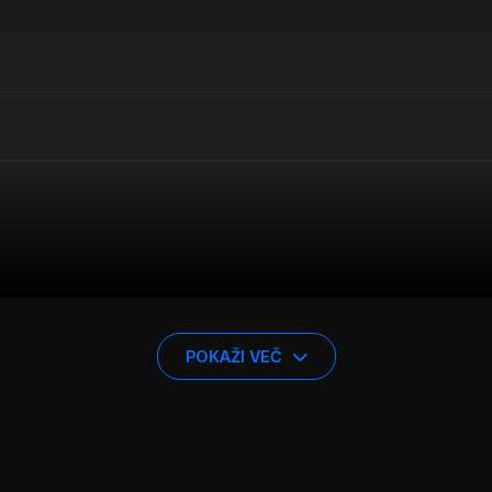
POKAŽI VEČ
jasta platišča 16 col
, idealna za vozila 4×4 in SUV. Platišč
visoko nosilnost do 675 kg na platišče. S premerom vijakov 
rcedes. Poleg tega so platišča kompatibilna s TPMS senzorji
nten videz vašemu vozilu. V paketu prejmete štiri platišča, 