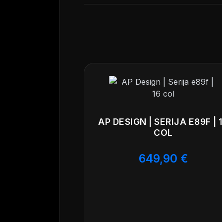
pripravljena za montažo.
AP DESIGN | SERIJA E89F | 
COL
649,90
€