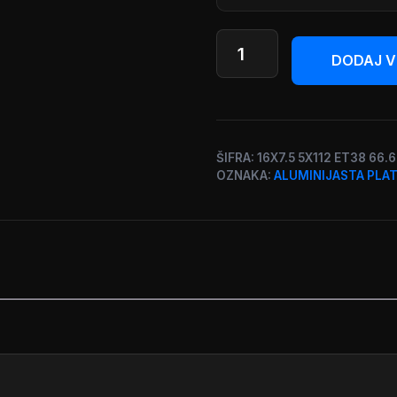
AP
Design
DODAJ V
|
Serija
56d3
|
ŠIFRA:
16X7.5 5X112 ET38 66.
16
OZNAKA:
ALUMINIJASTA PLA
col
količina