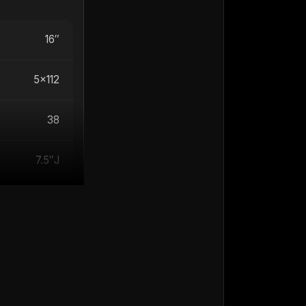
16″
5×112
38
7.5″J
a so izdelana z
5×112 in ET 38 so
 in imajo
ki so