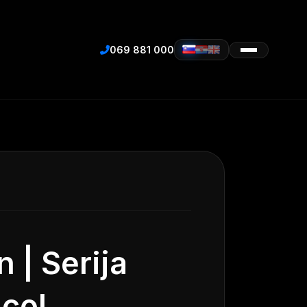
069 881 000
 | Serija
 col