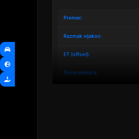
Premer:
Razmak vijakov:
ET (offset):
Širina platišča:
Predstavljamo vam vrhunska
alumini
nizkotlačnim litjem, kar zagotavlja 
ta platišča popolna izbira za vaš Me
polirano črno površino, ki doda elega