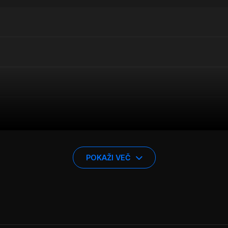
POKAŽI VEČ
platišča 16 col, idealna za vaš 4×4 ali SUV. S širino 6,5 co
 izbira za nadgradnjo vašega vozila. ET vrednost 35 in cent
e in stabilnost. Platišča so obdelana s tehnologijo nizkotlač
 na platišče. Poleg tega so platišča zaključena s kombinaci