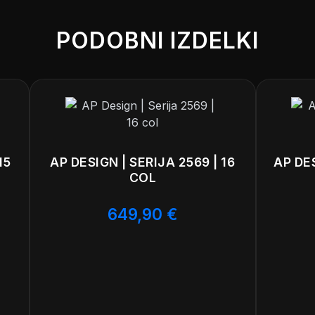
ilu eleganten in sodoben videz.
latišča zagotavljajo skladnost z najvišjimi standardi kakovosti
PODOBNI IZDELKI
htajo 9 kg, kar omogoča enostavno montažo. Ta platišča so 
povečuje vašo varnost na cesti.
15
AP DESIGN | SERIJA 2569 | 16
AP DES
COL
649,90
€