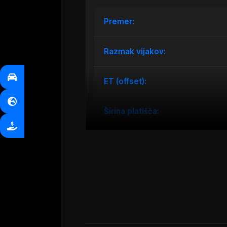
Premer:
Razmak vijakov:
ET (offset):
Širina platišča:
Predstavljamo vrhunska aluminijasta 
vijakov 5×100 so ta platišča popolna
73,1 mm zagotavljata odlično prileganj
zagotavlja visoko nosilnost do 690 kg