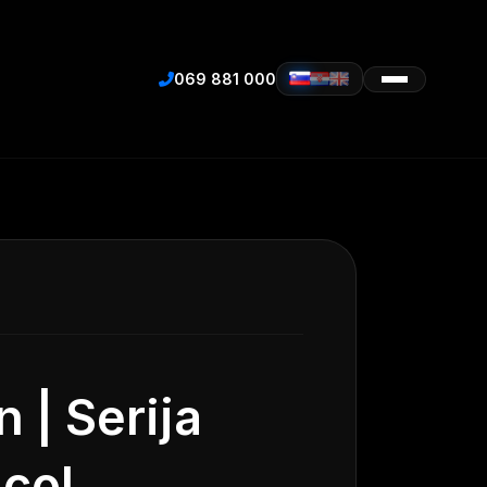
069 881 000
 | Serija
 col