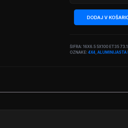
DODAJ V KOŠARI
AP
Design
|
Serija
b569
ŠIFRA:
16X6.5 5X100 ET35 73.
|
OZNAKE:
4X4
,
ALUMINIJASTA 
16
col
količina