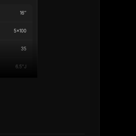
16″
5×100
35
6.5″J
l in razmikom
ralna odprtina
nega litja, kar
jo poliranega in