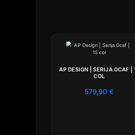
črnega premaza, kar daje vašemu voz
Certificirana s TÜV certifikatom, ta p
Komplet vsebuje 4 platišča, vsako te
s senzorji tlaka v pnevmatikah, kar 
AP DESIGN | SERIJA 0CAF | 
COL
579,90
€