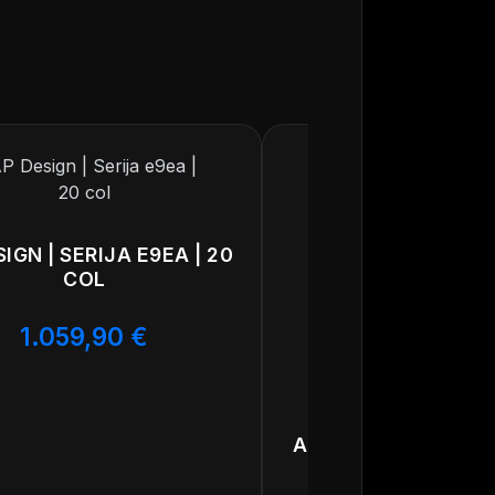
 in varnosti.
tudi združljiva
IGN | SERIJA E9EA | 20
COL
1.059,90
€
AP DESIGN | SERIJA 
COL