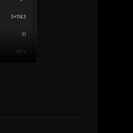
5×114.3
51
7.0″J
ovost in
SUV. ET (vlečna
bdelana s
r tlaka v
goča robustno in