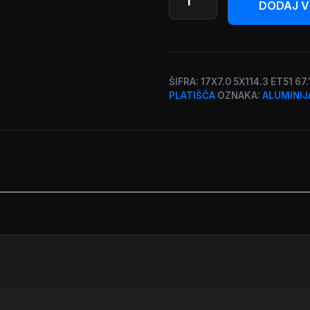
Design
DODAJ V
|
Serija
a1a3
|
ŠIFRA:
17X7.0 5X114.3 ET51 67
17
PLATIŠČA
OZNAKA:
ALUMINIJ
col
količina