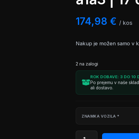
174,98
€
/ kos
Nakup je možen samo v 
2 na zalogi
ROK DOBAVE: 3 DO 10 
Po prejemu v naše skla
ali dostavo.
AP