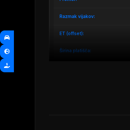
Razmak vijakov:
ET (offset):
Širina platišča:
Premium aluminijasta platišča 17 col 
trpežnost. S širino 7.0 col in razmik
razdalja) znaša 51 mm, premer centra
poliranim in črnim zaključkom, kar d
pnevmatikah, kar zagotavlja dodatno
zanesljivo uporabo.