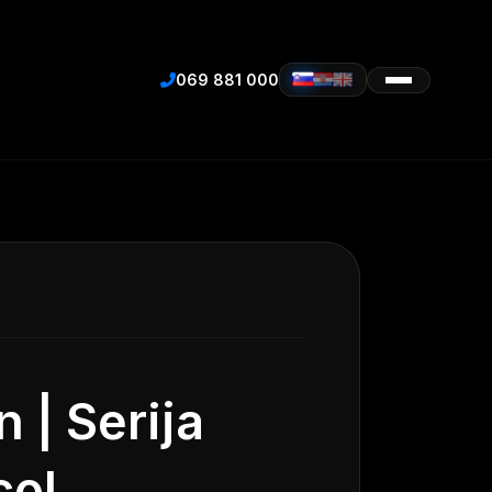
069 881 000
 | Serija
col