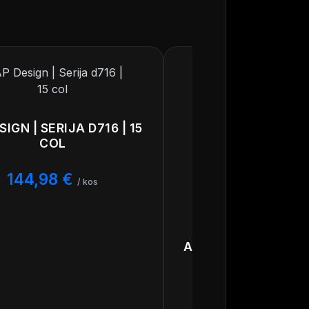
SIGN | SERIJA D716 | 15
COL
144,98
€
/ kos
AP DESIGN | SERIJA 
COL
162,48
€
/ 