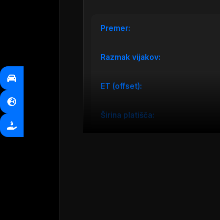
Premer:
Razmak vijakov:
ET (offset):
Širina platišča:
Model platišč je izdelan z napredno 
platišče. Platišča so primerna za voz
5×112 in ET vrednost 40, kar omogoč
premer 66.45 mm. Barva platišč je e