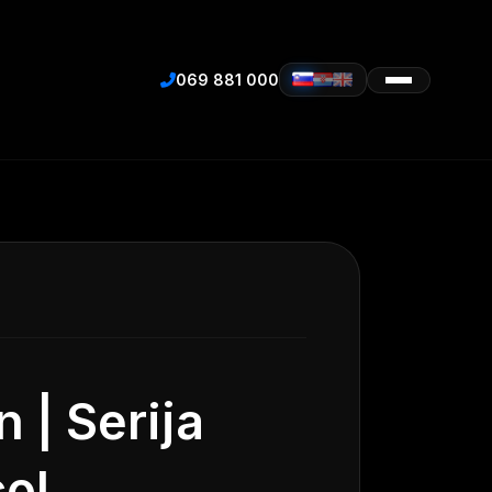
069 881 000
 | Serija
col