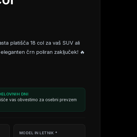
asta platišča 18 col za vaš SUV ali
 eleganten črn poliran zaključek! 🔥
DELOVNIH DNI
dišče vas obvestimo za osebni prevzem