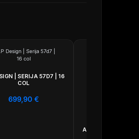
joč visoko
ch. Primeren za
SIGN | SERIJA 57D7 | 16
COL
699,90
€
AP DESIGN | SERIJA 
COL