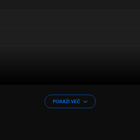
POKAŽI VEČ
tehnologijo Flow Forming, kar zagotavlja visoko nosilnost 
ila 4×4/SUV z dimenzijami 18 col in širino 8.0 col. Razmik 
a kompatibilnost z večino vozil znamke Audi. Osrednja od
legantno črna s poliranim zaključkom, kar doda poseben vi