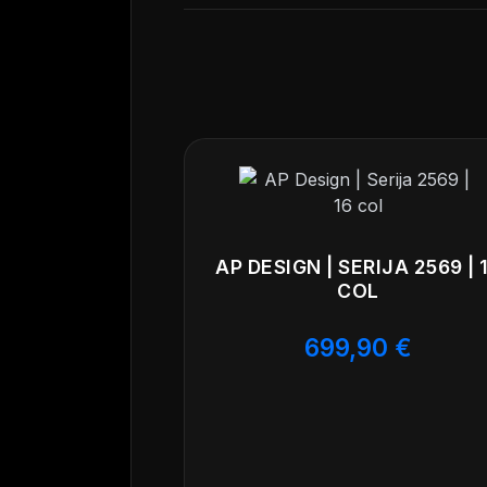
Platišča so kompatibilna s TPMS sen
V paketu prejmete 4 aluminijasta plat
kakovost in zanesljivost. Montaža 
vse, ki iščejo robustna in estetsko d
AP DESIGN | SERIJA 2569 | 
COL
699,90
€