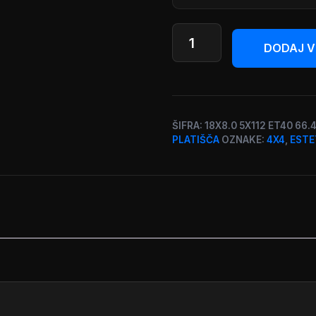
AP
Design
DODAJ V
|
Serija
fefe
|
ŠIFRA:
18X8.0 5X112 ET40 66.
18
PLATIŠČA
OZNAKE:
4X4
,
ESTE
col
količina