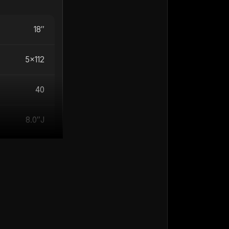
18″
5×112
40
8.0″J
do 690 kg na
med luknjami je
prtina ima
zualni pečat.