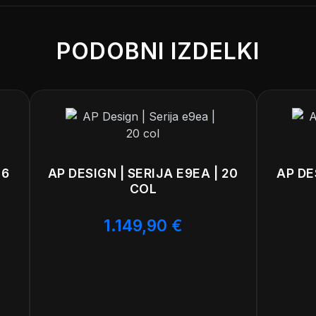
zorji za nadzor tlaka v pnevmatikah.
išča 16 col, ki so certificirana po ISO/TS 16949, zagotavlja
PODOBNI IZDELKI
je poenostavljena z uporabo sferycznych gniazd montażowy
ovršena aluminijasta platišča za svoje terensko vozilo.
16
AP DESIGN | SERIJA E9EA | 20
AP DE
COL
1.149,90
€