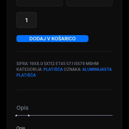
AP
Design
|
Serija
DODAJ V KOŠARICO
5076
|
19
col
ŠIFRA:
19X8.0 5X112 ET45 57.1 I5579 MBHM
KATEGORIJA:
PLATIŠČA
OZNAKA:
ALUMINIJASTA
količina
PLATIŠČA
Opis
Opis