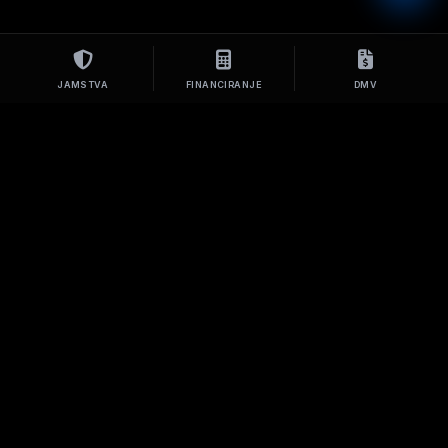
JAMSTVA
FINANCIRANJE
DMV
Frend d.o.o.
Sketova ulica 5, 1000 Ljubljana
TRR: NLB SI56 0284 3026 6480 132
Davčna: SI58180885
Matična: 9920277000