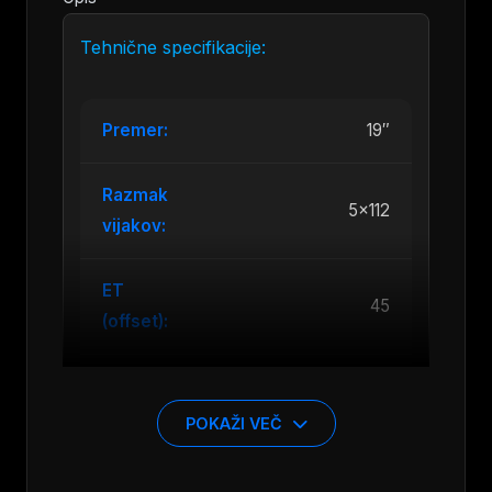
Tehnične specifikacije:
Premer:
19″
Razmak
5×112
vijakov:
ET
45
(offset):
Širina
8.0″J
platišča:
POKAŽI VEČ