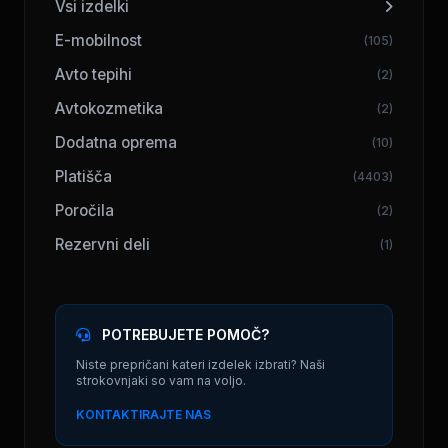
Vsi izdelki
E-mobilnost
(105)
Avto tepihi
(2)
Avtokozmetika
(2)
Dodatna oprema
(10)
Platišča
(4403)
Poročila
(2)
Rezervni deli
(1)
POTREBUJETE POMOČ?
Niste prepričani kateri izdelek izbrati? Naši
strokovnjaki so vam na voljo.
KONTAKTIRAJTE NAS