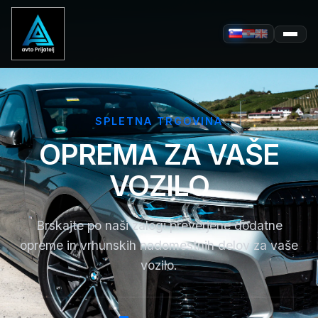
SPLETNA TRGOVINA
OPREMA ZA VAŠE
VOZILO
Brskajte po naši zalogi preverjene dodatne
opreme in vrhunskih nadomestnih delov za vaše
vozilo.