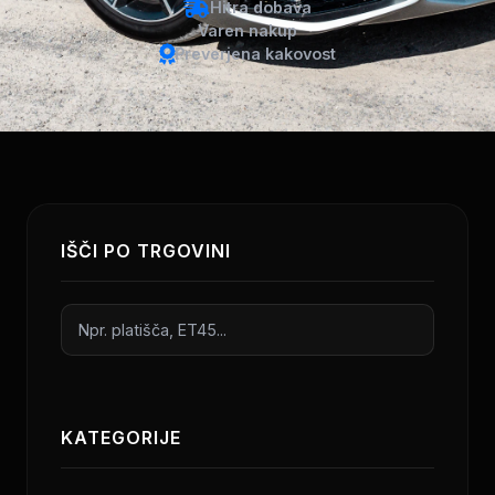
Hitra dobava
Varen nakup
Preverjena kakovost
IŠČI PO TRGOVINI
KATEGORIJE