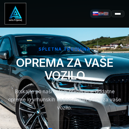
SPLETNA TRGOVINA
OPREMA ZA VAŠE
VOZILO
Brskajte po naši zalogi preverjene dodatne
opreme in vrhunskih nadomestnih delov za vaše
vozilo.