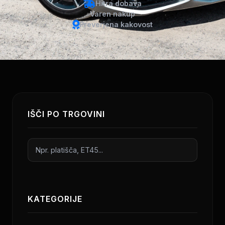
Hitra dobava
Varen nakup
Preverjena kakovost
IŠČI PO TRGOVINI
KATEGORIJE