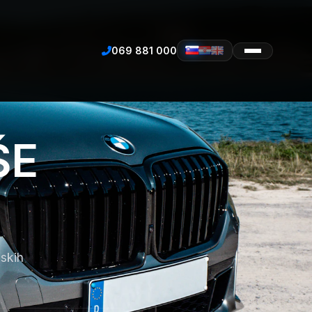
069 881 000
ŠE
nskih