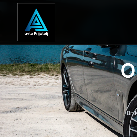
O
Brsk