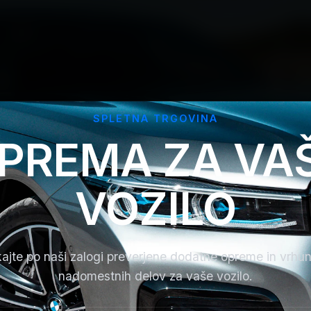
SPLETNA TRGOVINA
PREMA ZA VA
VOZILO
ajte po naši zalogi preverjene dodatne opreme in vrhu
nadomestnih delov za vaše vozilo.