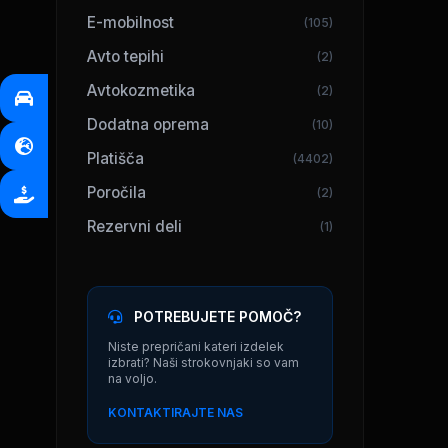
E-mobilnost
(105)
Avto tepihi
(2)
Avtokozmetika
(2)
Dodatna oprema
(10)
Platišča
(4402)
Poročila
(2)
Rezervni deli
(1)
POTREBUJETE POMOČ?
Niste prepričani kateri izdelek
izbrati? Naši strokovnjaki so vam
na voljo.
KONTAKTIRAJTE NAS