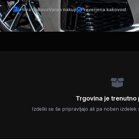
Hitra dobava
Varen nakup
Preverjena kakovost
Trgovina je trenutno
Izdelki se še pripravljajo ali pa noben izdelek