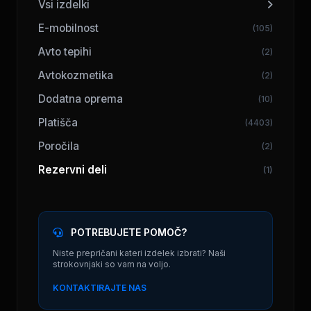
Vsi izdelki
E-mobilnost
(105)
Avto tepihi
(2)
Avtokozmetika
(2)
Dodatna oprema
(10)
Platišča
(4403)
Poročila
(2)
Rezervni deli
(1)
POTREBUJETE POMOČ?
Niste prepričani kateri izdelek izbrati? Naši
strokovnjaki so vam na voljo.
KONTAKTIRAJTE NAS