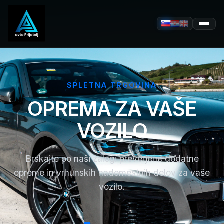
SPLETNA TRGOVINA
OPREMA ZA VAŠE
VOZILO
Brskajte po naši zalogi preverjene dodatne
opreme in vrhunskih nadomestnih delov za vaše
vozilo.