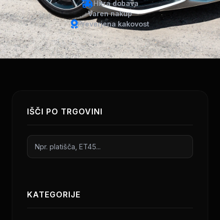
Hitra dobava
Varen nakup
Preverjena kakovost
IŠČI PO TRGOVINI
KATEGORIJE