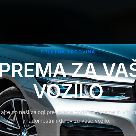
SPLETNA TRGOVINA
PREMA ZA VA
VOZILO
ajte po naši zalogi preverjene dodatne opreme in vrhu
nadomestnih delov za vaše vozilo.