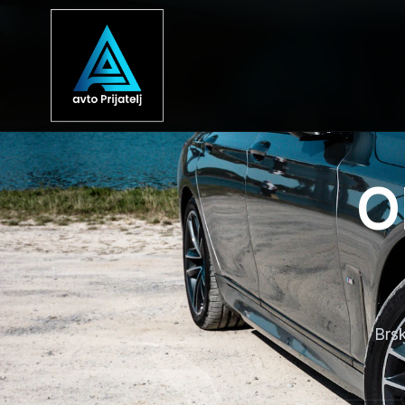
O
Brsk