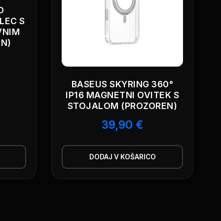
O
LEC S
VNIM
RN)
BASEUS SKYRING 360°
IP16 MAGNETNI OVITEK S
STOJALOM (PROZOREN)
39,90
€
DODAJ V KOŠARICO