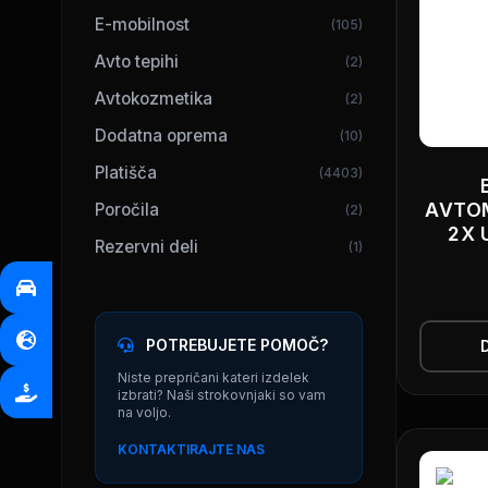
E-mobilnost
(105)
Avto tepihi
(2)
Avtokozmetika
(2)
Dodatna oprema
(10)
Platišča
(4403)
AVTOM
Poročila
(2)
2X 
Rezervni deli
(1)
POTREBUJETE POMOČ?
Niste prepričani kateri izdelek
izbrati? Naši strokovnjaki so vam
na voljo.
KONTAKTIRAJTE NAS