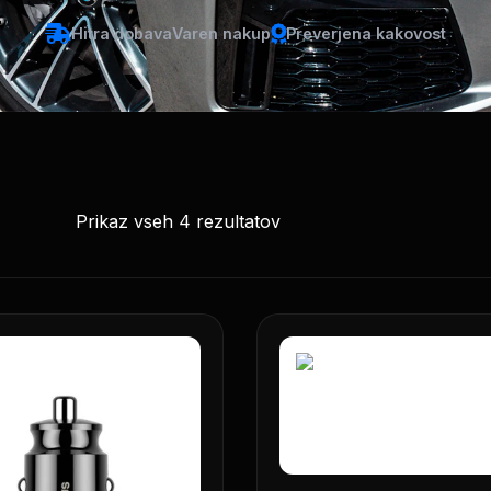
Hitra dobava
Varen nakup
Preverjena kakovost
Prikaz vseh 4 rezultatov