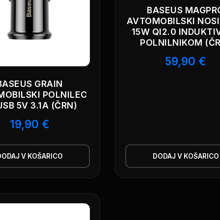
BASEUS MAGPR
AVTOMOBILSKI NOSI
15W QI2.0 INDUKTI
POLNILNIKOM (Č
59,90
€
BASEUS GRAIN
OBILSKI POLNILEC
USB 5V 3.1A (ČRN)
19,90
€
DODAJ V KOŠARICO
DODAJ V KOŠARICO