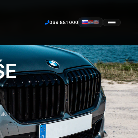
069 881 000
ŠE
nskih