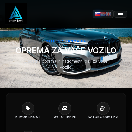
SPLETNA TRGOVINA
OPREMA ZA VAŠE VOZILO
Dodatna oprema in nadomestni deli za vaše
vozilo.
E-MOBILNOST
AVTO TEPIHI
AVTOKOZMETIKA